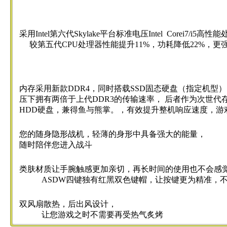
采用Intel第六代Skylake平台标准电压Intel Corei7/i5高
较第五代CPU处理器性能提升11%，功耗降低22%，更
内存采用新款DDR4，同时搭载SSD固态硬盘（指定机型
压下拥有两倍于上代DDR3的传输速率， 后者作为次世代
HDD硬盘，兼得鱼与熊掌。，有效提升整机响应速度，游
您的随身隐形战机，轻薄的身形中具备强大的能量，
随时陪伴您进入战斗
类肤材质让手腕触感更加亲切，再长时间的使用也不会感
ASDW四键独有红黑双色键帽，让按键更为精准，不
双风扇散热，后出风设计，
让您游戏之时不需要再受热气炙烤