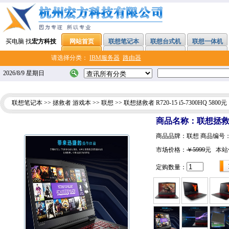
买电脑 找
宏方科技
网站首页
联想笔记本
联想台式机
联想一体机
请选择分类：
IBM服务器
路由器
2026/8/9 星期日
联想笔记本
>>
拯救者 游戏本
>>
联想
>> 联想拯救者 R720-15 i5-7300HQ 5800元
商品名称：联想拯救者 R7
商品品牌：联想 商品编号
市场价格：
￥5999
元 本站
定购数量：